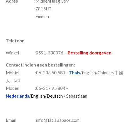
Adres :
MiddenHaag 359
:7815LD
:Emmen
Telefoon
Winkel :0591-330076 -
Bestelling doorgeven
Contact indien geen bestellingen:
Mobiel :06-233 50 581 -
Thais
/English/Chinese/中國
人-
Tati
Mobiel :06-317 95 804 -
Nederlands
/English/Deutsch -
Sebastiaan
Email
:info@TatisBapaos.com