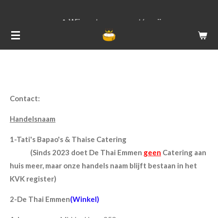
Ga
Wij versturen van ma t/m vrij
direct
naar
de
hoofdinhoud
Contact:
Handelsnaam
1-Tati's Bapao's & Thaise Catering
(Sinds 2023 doet De Thai Emmen
geen
Catering aan
huis meer, maar onze handels naam blijft bestaan in het
KVK register)
2-De Thai Emmen
(Winkel)