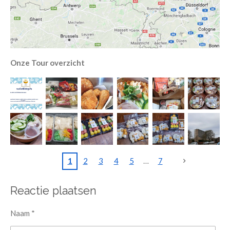
Onze Tour overzicht
1
2
3
4
5
7
Reactie plaatsen
Naam *