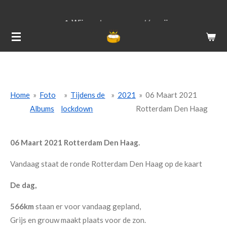
Ga
Wij versturen van ma t/m vrij
direct
naar
de
hoofdinhoud
Home
»
Foto
»
Tijdens de
»
2021
»
06 Maart 2021
Albums
lockdown
Rotterdam Den Haag
06 Maart 2021 Rotterdam Den Haag.
Vandaag staat de ronde Rotterdam Den Haag op de kaart
De dag,
566km
staan er voor vandaag gepland,
Grijs en grouw maakt plaats voor de zon.