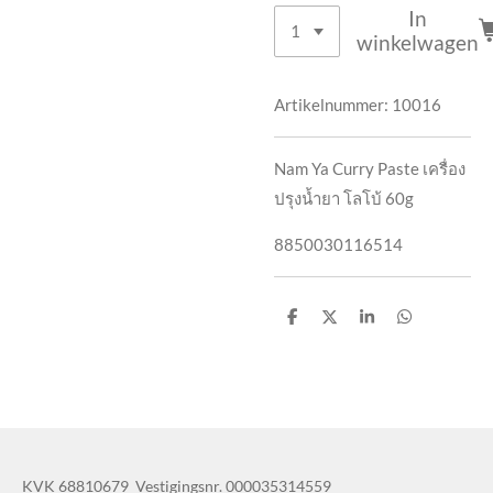
In
winkelwagen
Artikelnummer:
10016
Nam Ya Curry Paste เครื่อง
ปรุงน้ำยา โลโบ้ 60g
8850030116514
D
D
S
D
e
e
h
e
l
e
a
l
e
l
r
e
n
e
n
KVK 68810679 Vestigingsnr. 000035314559