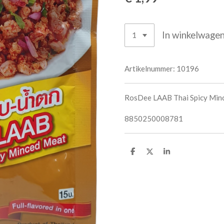
In winkelwage
Artikelnummer:
10196
RosDee LAAB Thai Spicy Min
8850250008781
D
D
S
e
e
h
l
e
a
e
l
r
n
e