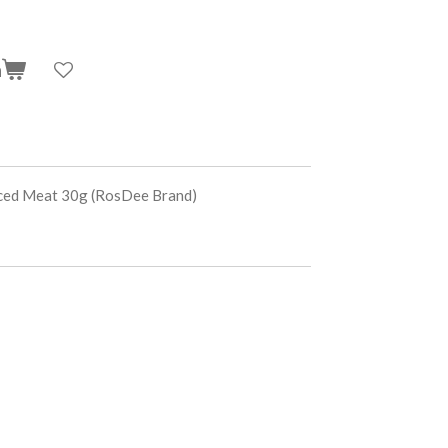
n
ced Meat 30g (RosDee Brand)