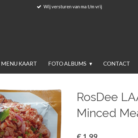
Wij versturen van ma t/m vrij
MENU KAART
FOTO ALBUMS
CONTACT
RosDee LAA
Minced Me
€ 1,99