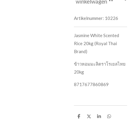
winkelwagen
Artikelnummer:
10226
Jasmine White Scented
Rice 20kg (Royal Thai
Brand)
ข้าวหอมมะลิตราโรเยลไทย
20kg
8717677860869
D
D
S
D
e
e
h
e
l
e
a
l
e
l
r
e