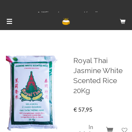
Ga
Wij versturen van ma t/m vrij
direct
naar
de
hoofdinhoud
Royal Thai
Jasmine White
Scented Rice
20Kg
€ 57,95
In