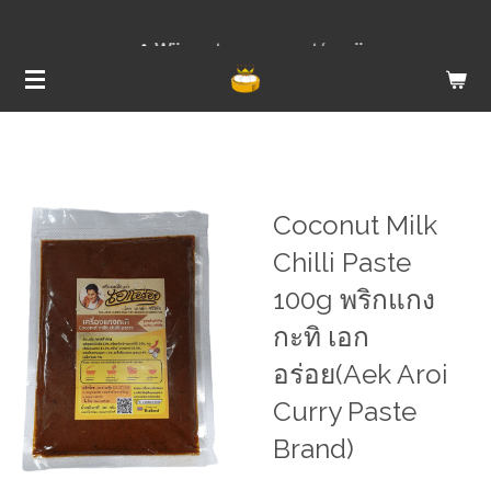
Ga
Wij versturen van ma t/m vrij
direct
naar
de
hoofdinhoud
Coconut Milk
Chilli Paste
100g พริกแกง
กะทิ เอก
อร่อย(Aek Aroi
Curry Paste
Brand)