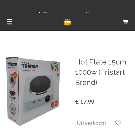
Ga
Wij versturen van ma t/m vrij
direct
naar
de
hoofdinhoud
Hot Plate 15cm
1000w (Tristart
Brand)
€ 17,99
Uitverkocht