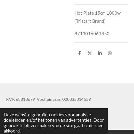
Hot Plate 15cm 1000w
(Tristart Brand)
8713016061850
D
D
S
D
e
e
h
e
l
e
a
l
e
l
r
e
n
e
n
KVK 68810679 Vestigingsnr. 000035314559
© 2019 - 2020 TatisBapaos
Deze website gebruikt cookies voor analyse-
doeleinden en/of het tonen van advertenties. Door
gebruik te blijven maken van de site gaat u hiermee
akkoord.