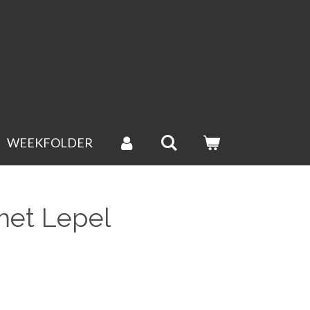
ld wordt de volgende werkdag verstuurd.(groenten uitgesloten).
WEEKFOLDER
met Lepel