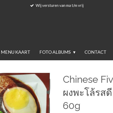
Wij versturen van ma t/m vrij
MENU KAART
FOTO ALBUMS
CONTACT
Chinese Fi
ผงพะโล้รสด
60g