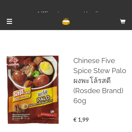
Ga
Wij versturen van ma t/m vrij
direct
naar
de
hoofdinhoud
Chinese Five
Spice Stew Palo
ผงพะโล้รสดี
(Rosdee Brand)
60g
€ 1,99