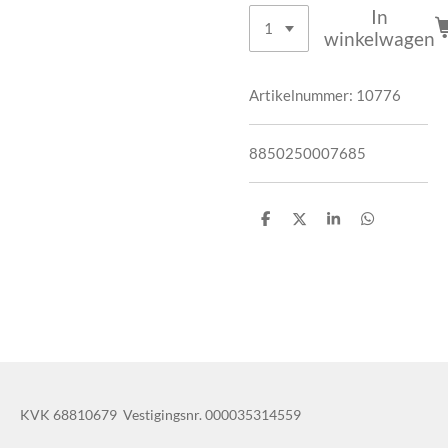
In
winkelwagen
Artikelnummer:
10776
8850250007685
D
D
S
D
e
e
h
e
l
e
a
l
e
l
r
e
n
e
n
KVK 68810679 Vestigingsnr. 000035314559