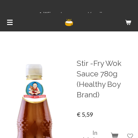
Ga
Wij versturen van ma t/m vrij
direct
naar
de
hoofdinhoud
Stir -Fry Wok
Sauce 780g
(Healthy Boy
Brand)
€ 5,59
In