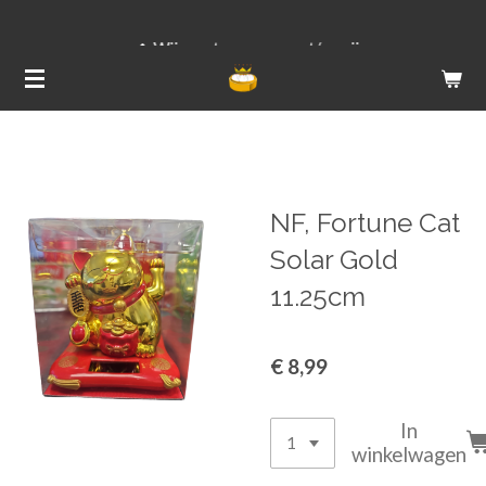
Ga
Wij versturen van ma t/m vrij
direct
naar
de
hoofdinhoud
NF, Fortune Cat
Solar Gold
11.25cm
€ 8,99
In
winkelwagen