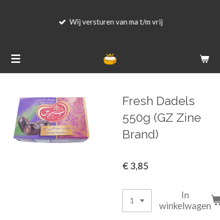
Ga
Wij versturen van ma t/m vrij
direct
naar
de
hoofdinhoud
Fresh Dadels
550g (GZ Zine
Brand)
€ 3,85
In
winkelwagen