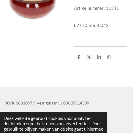
Artikelnummer:
11341
8717056650043
D
D
S
D
e
e
h
e
l
e
a
l
e
l
r
e
n
e
n
KVK 68810679 Vestigingsnr. 000035314559
© 2019 - 2020 TatisBapaos
Deze website gebruikt cookies voor analyse-
doeleinden en/of het tonen van advertenties. Door
gebruik te blijven maken van de site gaat u hiermee