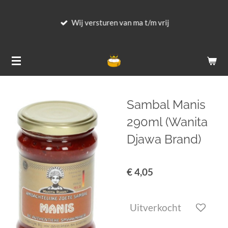
Ga
Wij versturen van ma t/m vrij
direct
naar
de
hoofdinhoud
Sambal Manis
290ml (Wanita
Djawa Brand)
€ 4,05
Uitverkocht