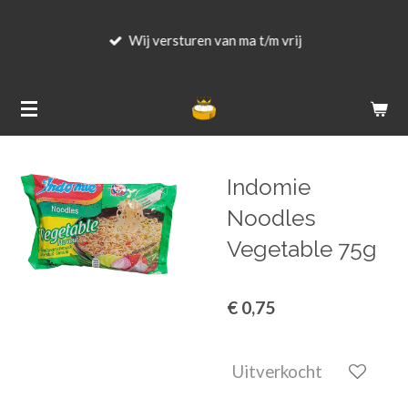
Ga
Wij versturen van ma t/m vrij
direct
naar
de
hoofdinhoud
Indomie
Noodles
Vegetable 75g
€ 0,75
Uitverkocht