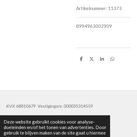
Artikelnummer:
11373
8994963002909
D
D
S
D
e
e
h
e
l
e
a
l
e
l
r
e
n
e
n
KVK 68810679 Vestigingsnr. 000035314559
© 2019 - 2020 TatisBapaos
Deze website gebruikt cookies voor analyse-
doeleinden en/of het tonen van advertenties. Door
gebruik te blijven maken van de site gaat u hiermee