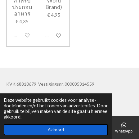
สำหรับ
Word
ประกอบ
Brand)
อาหาร
€ 4,95
€ 4,35
Uitverkocht
Uitverkocht
KVK 68810679 Vestigingsnr. 000035314559
© 2019 - 2020 TatisBapaos
Deze website gebruikt cookies voor analyse-
doeleinden en/of het tonen van advertenties. Door
gebruik te blijven maken van de site gaat u hiermee
akkoord.
Akkoord
E-mailadres
Telefoonnummer
Kaart
Facebook
WhatsApp