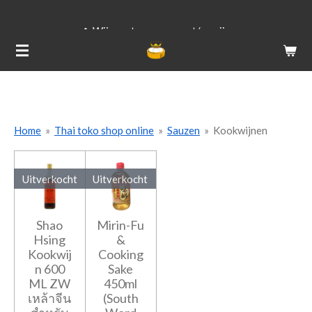
Ga
Voor 
Wij versturen van ma t/m vrij
direct
(groe
naar
de
hoofdinhoud
Home
»
Thai toko shop online
»
Sauzen
»
Kookwijnen
Uitverkocht
Uitverkocht
Shao
Mirin-Fu
Hsing
&
Kookwij
Cooking
n 600
Sake
ML ZW
450ml
เหล้าจีน
(South