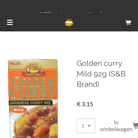
Ga
Wij versturen van ma t/m vrij
direct
naar
de
hoofdinhoud
Golden curry
Mild 92g (S&B
Brand)
€ 3,15
In
winkelwagen