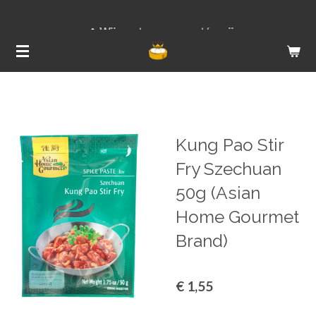
Ga
Wij versturen van ma t/m vrij
direct
naar
de
hoofdinhoud
Kung Pao Stir
Fry Szechuan
50g (Asian
Home Gourmet
Brand)
€ 1,55