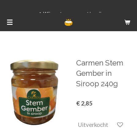
Ga
Wij versturen van ma t/m vrij
direct
naar
de
hoofdinhoud
Carmen Stem
Gember in
Siroop 240g
€ 2,85
Uitverkocht