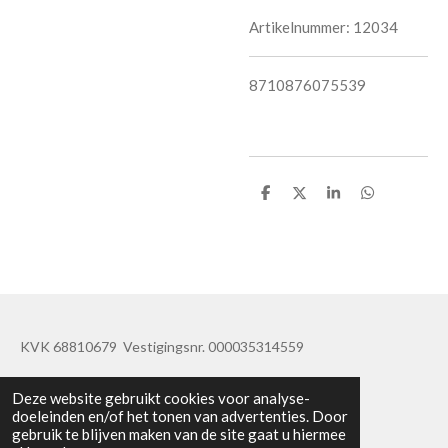
Artikelnummer:
12034
8710876075539
D
D
S
D
e
e
h
e
l
e
a
l
e
l
r
e
n
e
n
KVK 68810679 Vestigingsnr. 000035314559
© 2019 - 2020 TatisBapaos
Deze website gebruikt cookies voor analyse-
doeleinden en/of het tonen van advertenties. Door
gebruik te blijven maken van de site gaat u hiermee