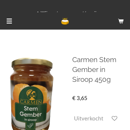
Ga
Wij versturen van ma t/m vrij
direct
naar
de
hoofdinhoud
Carmen Stem
Gember in
Siroop 450g
€ 3,65
Uitverkocht