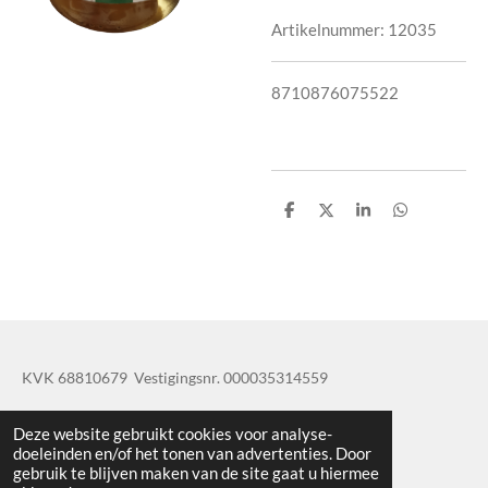
Artikelnummer:
12035
8710876075522
D
D
S
D
e
e
h
e
l
e
a
l
e
l
r
e
n
e
n
KVK 68810679 Vestigingsnr. 000035314559
© 2019 - 2020 TatisBapaos
Deze website gebruikt cookies voor analyse-
doeleinden en/of het tonen van advertenties. Door
gebruik te blijven maken van de site gaat u hiermee