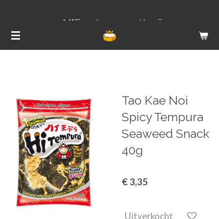
Ga
Wij versturen van ma t/m vrij
direct
naar
de
hoofdinhoud
Tao Kae Noi
Spicy Tempura
Seaweed Snack
40g
€ 3,35
Uitverkocht