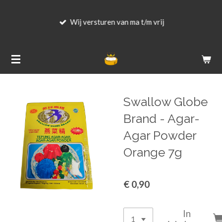
Ga
Wij versturen van ma t/m vrij
direct
naar
de
hoofdinhoud
Swallow Globe
Brand - Agar-
Agar Powder
Orange 7g
€ 0,90
In