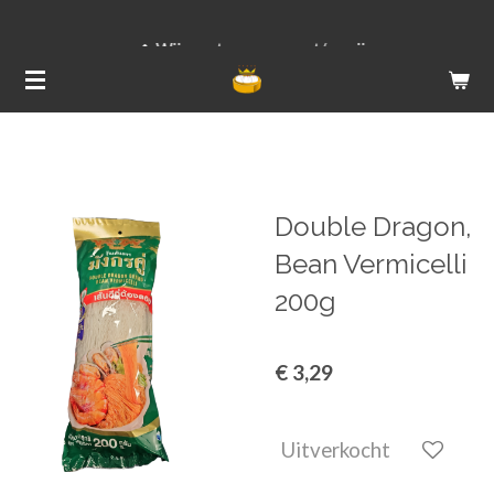
Ga
Wij versturen van ma t/m vrij
direct
naar
de
hoofdinhoud
Double Dragon,
Bean Vermicelli
200g
€ 3,29
Uitverkocht