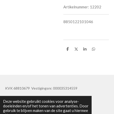
Artikelnummer:
12202
8850122101046
D
D
S
D
e
e
h
e
l
e
a
l
e
l
r
e
n
e
n
KVK 68810679 Vestigingsnr. 000035314559
© 2019 - 2020 TatisBapaos
Deze website gebruikt cookies voor analyse-
doeleinden en/of het tonen van advertenties. Door
gebruik te blijven maken van de site gaat u hiermee