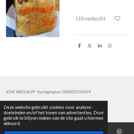
Uitverkocht
D
D
S
D
e
e
h
e
l
e
a
l
e
l
r
e
n
e
n
KVK 68810679 Vestigingsnr. 000035314559
© 2019 - 2020 TatisBapaos
Deze website gebruikt cookies voor analyse-
doeleinden en/of het tonen van advertenties. Door
gebruik te blijven maken van de site gaat u hiermee
akkoord.