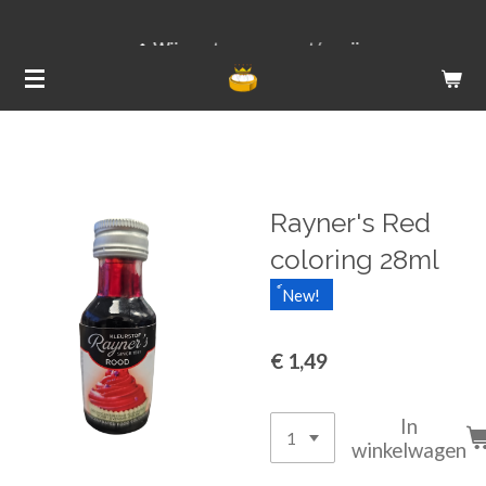
Ga
Wij versturen van ma t/m vrij
direct
naar
de
hoofdinhoud
Rayner's Red
coloring 28ml
์New!
€ 1,49
In
winkelwagen