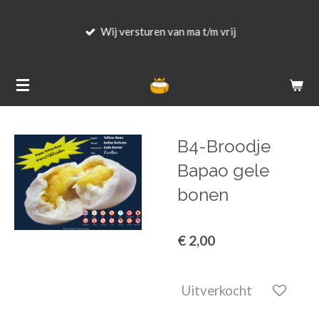
Ga
Wij versturen van ma t/m vrij
direct
naar
de
hoofdinhoud
B4-Broodje
Bapao gele
bonen
€ 2,00
Uitverkocht