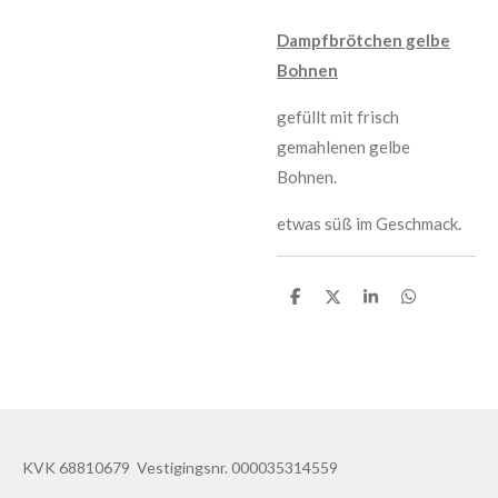
Dampfbrötchen gelbe
Bohnen
gefüllt mit frisch
gemahlenen gelbe
Bohnen.
etwas süß im Geschmack.
D
D
S
D
e
e
h
e
l
e
a
l
e
l
r
e
n
e
n
KVK 68810679 Vestigingsnr. 000035314559