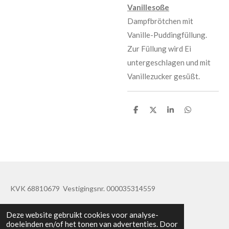
Vanillesoße
Dampfbrötchen mit
Vanille-Puddingfüllung.
Zur Füllung wird Ei
untergeschlagen und mit
Vanillezucker gesüßt.
D
D
S
D
e
e
h
e
l
e
a
l
e
l
r
e
n
e
n
KVK 68810679 Vestigingsnr. 000035314559
© 2019 - 2020 TatisBapaos
Deze website gebruikt cookies voor analyse-
doeleinden en/of het tonen van advertenties. Door