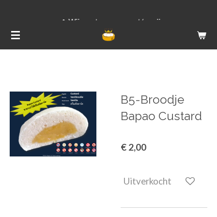
Ga
Wij versturen van ma t/m vrij
direct
naar
de
hoofdinhoud
B5-Broodje
Bapao Custard
€ 2,00
Uitverkocht