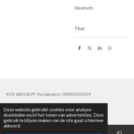
Deutsch:
Thai:
D
D
S
D
e
e
h
e
l
e
a
l
e
l
r
e
n
e
n
KVK 68810679 Vestigingsnr. 000035314559
© 2019 - 2020 TatisBapaos
Deze website gebruikt cookies voor analyse-
doeleinden en/of het tonen van advertenties. Door
gebruik te blijven maken van de site gaat u hiermee
akkoord.