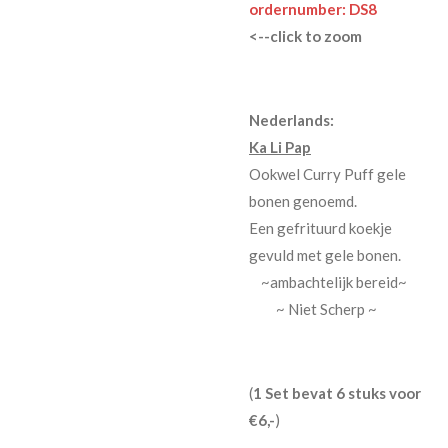
ordernumber: DS8
<--click to zoom
Nederlands:
Ka Li Pap
Ookwel Curry Puff gele
bonen genoemd.
Een gefrituurd koekje
gevuld met gele bonen.
~ambachtelijk bereid~
~ Niet Scherp ~
(
1 Set bevat 6 stuks voor
€6,-
)