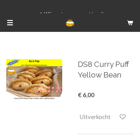
Ga
Wij versturen van ma t/m vrij
direct
naar
de
hoofdinhoud
DS8 Curry Puff
Yellow Bean
€ 6,00
Uitverkocht