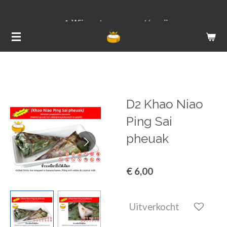
Ga
Wij versturen van ma t/m vrij
direct
naar
de
hoofdinhoud
D2 Khao Niao
Ping Sai
pheuak
€ 6,00
Uitverkocht