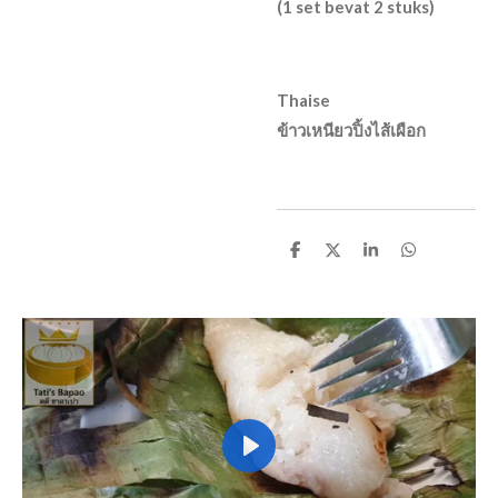
(1 set bevat 2 stuks)
Thaise
ข้าวเหนียวปิ้งไส้เผือก
D
D
S
D
e
e
h
e
l
e
a
l
e
l
r
e
n
e
n
P
l