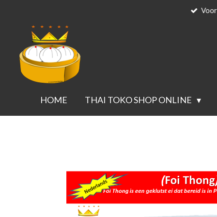
Voor
Ga
direct
naar
de
hoofdinhoud
HOME
THAI TOKO SHOP ONLINE