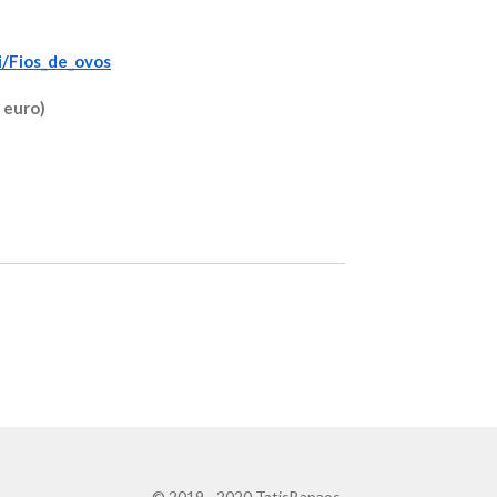
ki/Fios_de_ovos
 euro)
 - 2020 TatisBapaos