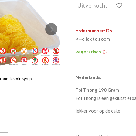
Uitverkocht
ordernumber: D6
<--click to zoom
vegetarisch
҉
Nederlands:
Foi
Thong
190 Gram
Foi Thong is een geklutst ei d
lekker voor op de cake,