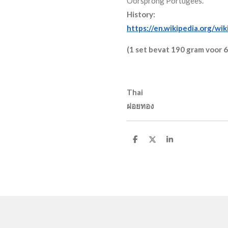
Oorsprong Portugees.
History:
https://en.wikipedia.org/wi
(1 set bevat 190 gram voor 6
Thai
ฝอยทอง
D
D
S
e
e
h
l
e
a
e
l
r
n
e
gingsnr. 000035314559 © 2019