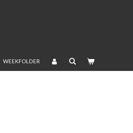
gende werkdag verstuurd.(groenten uitgesloten).
WEEKFOLDER