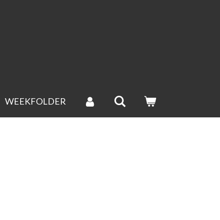
gende werkdag verstuurd.(groenten uitgesloten).
WEEKFOLDER