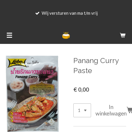
Ga
Wij versturen van ma t/m vrij
direct
naar
de
hoofdinhoud
Panang Curry
Paste
€ 0,00
In
winkelwagen