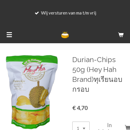
Ga
Wij versturen van ma t/m vrij
direct
naar
de
hoofdinhoud
Durian-Chips
50g (Hey Hah
Brand)ทุเรียนอบ
กรอบ
€ 4,70
In