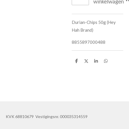
winkelwagen
Durian-Chips 50g (Hey
Hah Brand)
8855897000488
D
D
S
D
e
e
h
e
l
e
a
l
e
l
r
e
n
e
n
KVK 68810679 Vestigingsnr. 000035314559