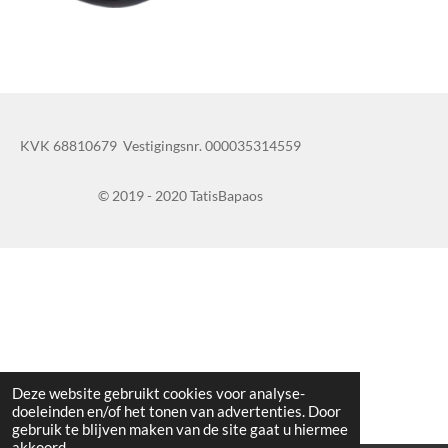
KVK 68810679 Vestigingsnr. 000035314559
© 2019 - 2020 TatisBapaos
Deze website gebruikt cookies voor analyse-
doeleinden en/of het tonen van advertenties. Door
gebruik te blijven maken van de site gaat u hiermee
akkoord.