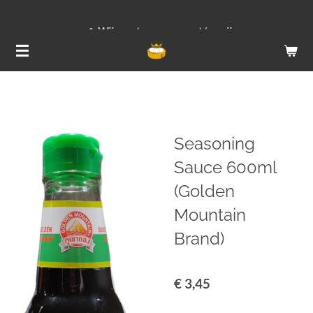
Ga
Wij versturen van ma t/m vrij
direct
naar
de
hoofdinhoud
Seasoning
Sauce 600ml
(Golden
Mountain
Brand)
€ 3,45