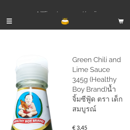
Ga
Wij versturen van ma t/m vrij
direct
naar
de
hoofdinhoud
Green Chili and
Lime Sauce
345g (Healthy
Boy Brand)น้ำ
จิ้มซีฟู้ด ตรา เด็ก
สมบูรณ์
€ 3,45