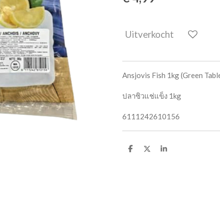
Uitverkocht
Ansjovis Fish 1kg (Green Tabl
ปลาซิวแช่แข็ง 1kg
6111242610156
D
D
S
e
e
h
l
e
a
e
l
r
n
e