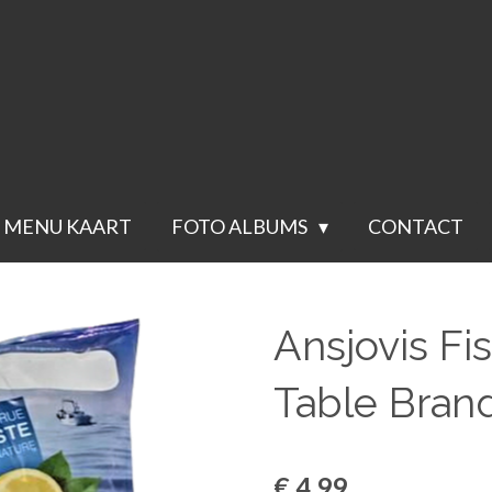
Voor 23.59 besteld wordt de volgende werkdag verstuurd.(groente
MENU KAART
FOTO ALBUMS
CONTACT
Ansjovis Fi
Table Bran
€ 4,99