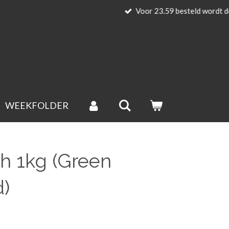
n uitgesloten).
WEEKFOLDER
sh 1kg (Green
d)