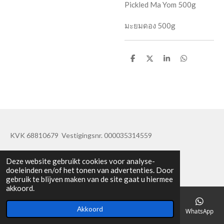
Pickled Ma Yom 500g
มะยมดอง 500g
D
D
S
D
e
e
h
e
l
e
a
l
e
l
r
e
n
e
n
KVK 68810679 Vestigingsnr. 000035314559
© 2019 - 2020 TatisBapaos
Deze website gebruikt cookies voor analyse-
doeleinden en/of het tonen van advertenties. Door
gebruik te blijven maken van de site gaat u hiermee
akkoord.
Akkoord
E-mailadres
Telefoonnummer
Kaart
Facebook
WhatsApp