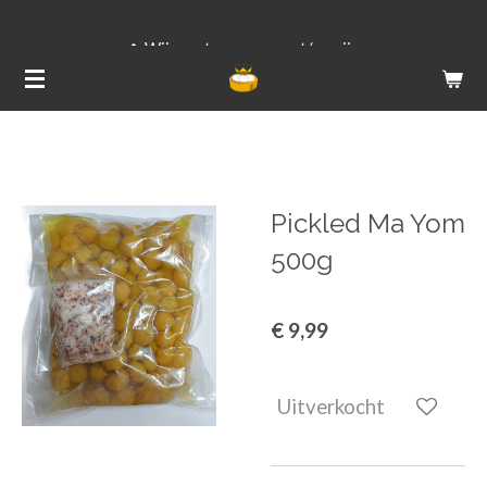
Ga
Voor 23.5
Wij versturen van ma t/m vrij
direct
(groenten
naar
de
hoofdinhoud
Pickled Ma Yom
500g
€ 9,99
Uitverkocht