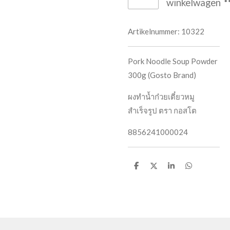
winkelwagen
Artikelnummer:
10322
Pork Noodle Soup Powder
300g (Gosto Brand)
ผงทำน้ำก๋วยเตี๋ยวหมู
สำเร็จรูป ตรา กอสโต
8856241000024
D
D
S
D
e
e
h
e
l
e
a
l
e
l
r
e
n
e
n