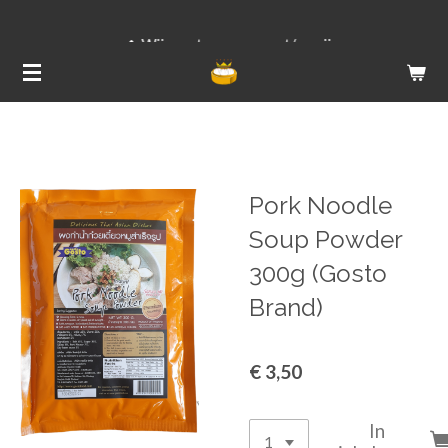
Ga
Wij versturen van ma t/m vrij
direct
naar
de
hoofdinhoud
Pork Noodle
Soup Powder
300g (Gosto
Brand)
€ 3,50
In