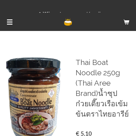
Ga
Wij versturen van ma t/m vrij
direct
naar
de
hoofdinhoud
Thai Boat
Noodle 250g
(Thai Aree
Brand)น้ำซุป
ก๋วยเตี๊ยวเรือเข้ม
ข้นตราไทยอารีย์
€ 5,10