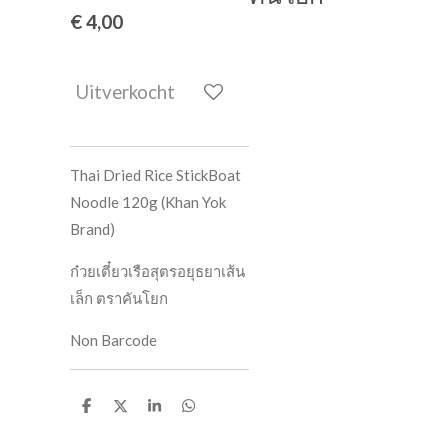
€ 4,00
Uitverkocht
Thai Dried Rice StickBoat
Noodle 120g (Khan Yok
Brand)
ก๋วยเตี๋ยวเรือสุตรอยุธยาเส้น
เล็ก ตราคันโยก
Non Barcode
D
D
S
D
e
e
h
e
l
e
a
l