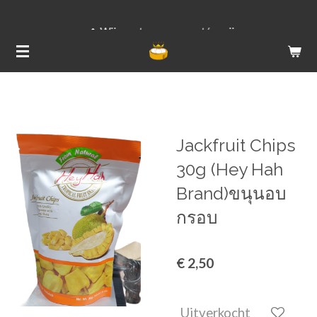
Ga
Wij versturen van ma t/m vrij
direct
naar
de
hoofdinhoud
Jackfruit Chips
30g (Hey Hah
Brand)ขนุนอบ
กรอบ
€ 2,50
Uitverkocht