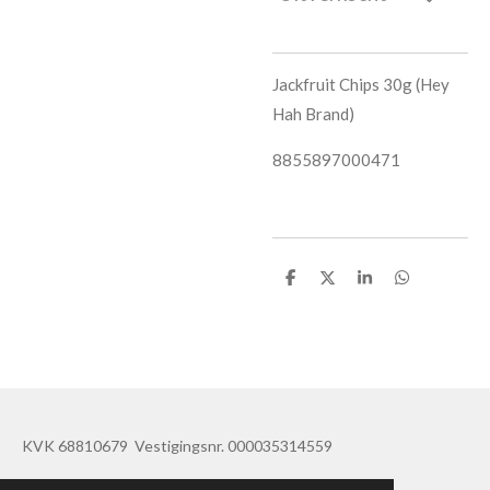
Jackfruit Chips 30g (Hey
Hah Brand)
8855897000471
D
D
S
D
e
e
h
e
l
e
a
l
e
l
r
e
n
e
n
KVK 68810679 Vestigingsnr. 000035314559