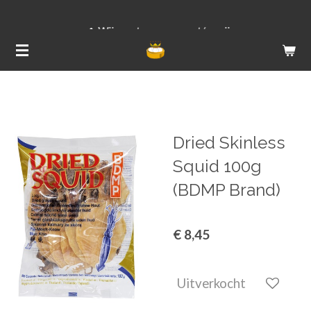
Ga
Wij versturen van ma t/m vrij
direct
naar
de
hoofdinhoud
Dried Skinless
Squid 100g
(BDMP Brand)
€ 8,45
Uitverkocht