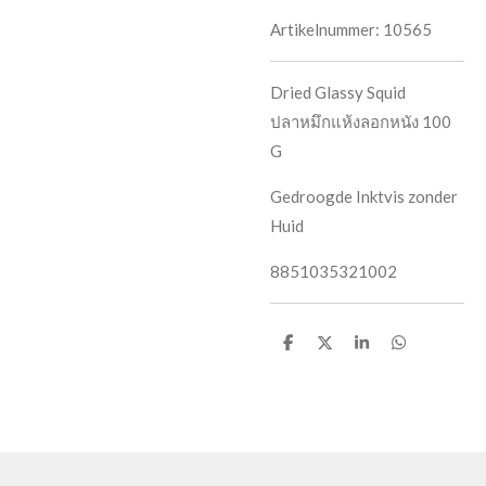
Artikelnummer:
10565
Dried Glassy Squid
ปลาหมึกแห้งลอกหนัง 100
G
Gedroogde Inktvis zonder
Huid
8851035321002
D
D
S
D
e
e
h
e
l
e
a
l
e
l
r
e
n
e
n