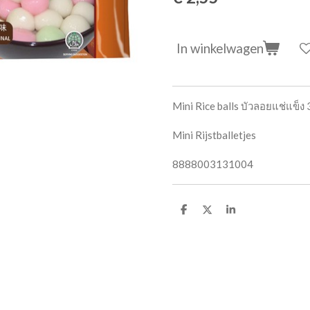
In winkelwagen
Mini Rice balls บัวลอยแช่แข็ง
Mini Rijstballetjes
8888003131004
D
D
S
e
e
h
l
e
a
e
l
r
n
e