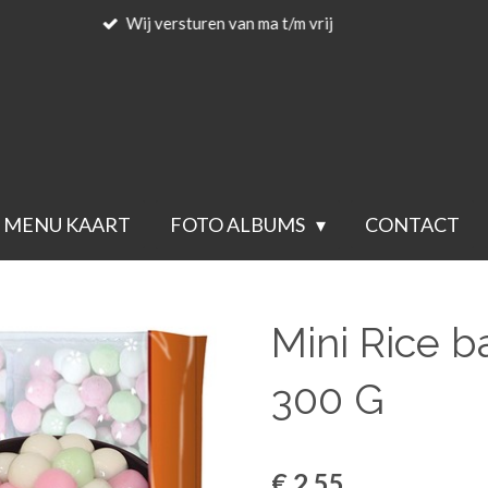
Voor 23.59 besteld wordt de volgende 
MENU KAART
FOTO ALBUMS
CONTACT
Mini Rice b
300 G
€ 2,55