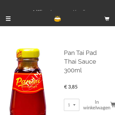
Ga
Wij versturen van ma t/m vrij
direct
naar
de
hoofdinhoud
Pan Tai Pad
Thai Sauce
300ml
€ 3,85
In
winkelwagen