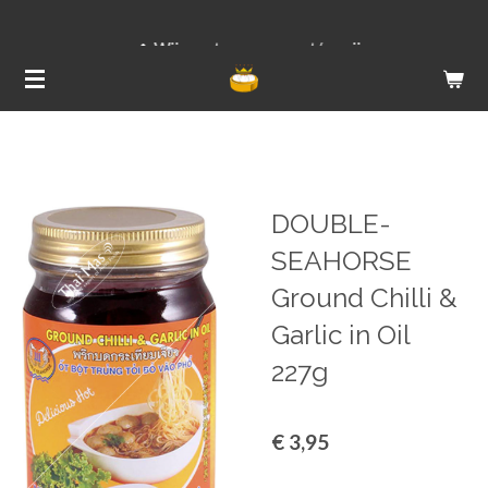
Ga
Wij versturen van ma t/m vrij
direct
naar
de
hoofdinhoud
DOUBLE-
SEAHORSE
Ground Chilli &
Garlic in Oil
227g
€ 3,95