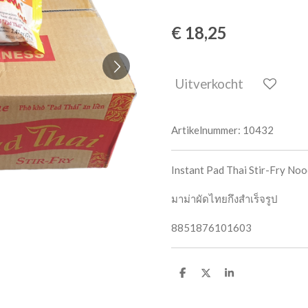
€ 18,25
Uitverkocht
Artikelnummer:
10432
Instant Pad Thai Stir-Fry N
มาม่าผัดไทยกึงสำเร็จรูป
8851876101603
D
D
S
e
e
h
l
e
a
e
l
r