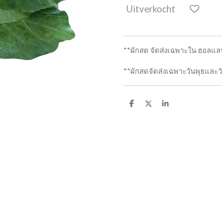
Uitverkocht
**ผักสด จัดส่งเฉพาะใน ฮอลแลนด
**ผักสดจัดส่งเฉพาะวันพุธและวั
D
D
S
e
e
h
l
e
a
e
l
r
n
e