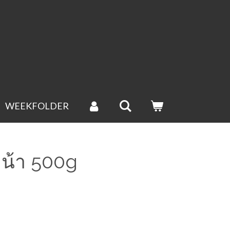
gende werkdag verstuurd.(groenten uitgesloten).
WEEKFOLDER
ะน้า 500g