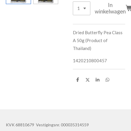
In
winkelwagen
Dried Butterfly Pea Class
A 50g (Product of
Thailand)
1420210800457
D
D
S
D
e
e
h
e
l
e
a
l
e
l
r
e
n
e
n
KVK 68810679 Vestigingsnr. 000035314559