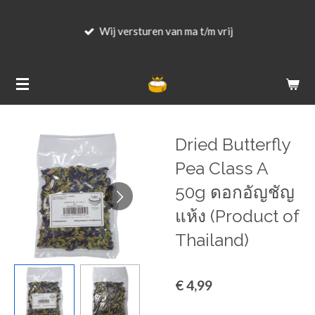
Ga
Wij versturen van ma t/m vrij
direct
naar
de
hoofdinhoud
Dried Butterfly
Pea Class A
50g ดอกอัญชัญ
แห้ง (Product of
Thailand)
€ 4,99