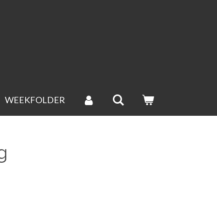
werkdag verstuurd.(groenten uitgesloten).
WEEKFOLDER
g