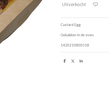
Uitverkocht
Custard Egg
Gebakken in de oven.
1420210800518
D
D
S
e
e
h
l
e
a
e
l
r
n
e